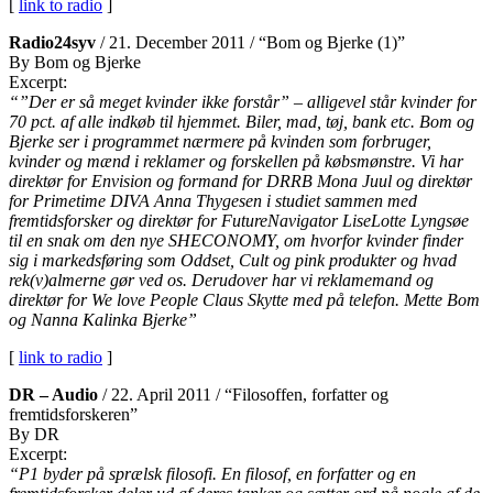
[
link to radio
]
Radio24syv
/ 21. December 2011 / “Bom og Bjerke (1)”
By Bom og Bjerke
Excerpt:
“”Der er så meget kvinder ikke forstår” – alligevel står kvinder for
70 pct. af alle indkøb til hjemmet. Biler, mad, tøj, bank etc. Bom og
Bjerke ser i programmet nærmere på kvinden som forbruger,
kvinder og mænd i reklamer og forskellen på købsmønstre. Vi har
direktør for Envision og formand for DRRB Mona Juul og direktør
for Primetime DIVA Anna Thygesen i studiet sammen med
fremtidsforsker og direktør for FutureNavigator LiseLotte Lyngsøe
til en snak om den nye SHECONOMY, om hvorfor kvinder finder
sig i markedsføring som Oddset, Cult og pink produkter og hvad
rek(v)almerne gør ved os. Derudover har vi reklamemand og
direktør for We love People Claus Skytte med på telefon. Mette Bom
og Nanna Kalinka Bjerke”
[
link to radio
]
DR – Audio
/ 22. April 2011 / “Filosoffen, forfatter og
fremtidsforskeren”
By DR
Excerpt:
“P1 byder på sprælsk filosofi. En filosof, en forfatter og en