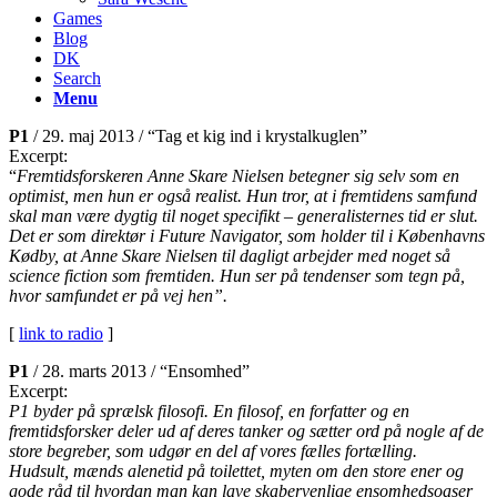
Games
Blog
DK
Search
Menu
P1
/ 29. maj 2013 / “Tag et kig ind i krystalkuglen”
Excerpt:
“
Fremtidsforskeren Anne Skare Nielsen betegner sig selv som en
optimist, men hun er også realist. Hun tror, at i fremtidens samfund
skal man være dygtig til noget specifikt – generalisternes tid er slut.
Det er som direktør i Future Navigator, som holder til i Københavns
Kødby, at Anne Skare Nielsen til dagligt arbejder med noget så
science fiction som fremtiden. Hun ser på tendenser som tegn på,
hvor samfundet er på vej hen”.
[
link to radio
]
P1
/ 28. marts 2013 / “Ensomhed”
Excerpt:
P1 byder på sprælsk filosofi. En filosof, en forfatter og en
fremtidsforsker deler ud af deres tanker og sætter ord på nogle af de
store begreber, som udgør en del af vores fælles fortælling.
Hudsult, mænds alenetid på toilettet, myten om den store ener og
gode råd til hvordan man kan lave skabervenlige ensomhedsoaser