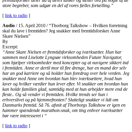
fremtidsforsker deler ud af deres tanker og sætter ord på nogle af de
store begreber, som udgør en del af vores fælles fortælling.”
[
link to radio
]
Audio
/ 15. April 2010 / “Thorborg Talkshow – Hvilken forretning
skal du lave i fremtiden? Jeg snakker med fremtidsforsker Anne
Skare Nielsen”
By
Excerpt:
“Anne Skare Nielsen er fremtidsforsker og iværksætter. Hun har
sammen med Liselotte Lyngsøe virksomheden Future Navigator,
som hjælper virksomheder med koncepter og at navigere sikkert ind
i fremtiden. Anne er dertil mor til fire drenge, har en mand der selv
har an god karriere og så holder hun foredrag over hele verden. Jeg
snakker med Anne om hvordan hun blev iværksættere, hvad hun
laver og hvilker værdier hun lever efter. Vi snakker om hvordan hun
kan holde familien glad, samtidig med at hun arbejder mere end de
fleste.. Og så vender vi fremtiden. Hvilke trends ser hun i
erhverslivet og på hjemmefronten? Slutteligt snakker vi lidt om
Danmarks fremtid. Så 76. afsnit af Thorborgs Talkshow er igen en
hammer spændende marathon-snak, om ting enhver iværksætter
bør være interesseret i “
[
link to radio
]