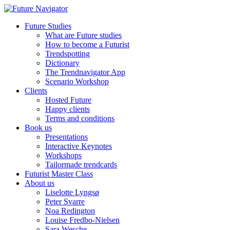
Future Studies
What are Future studies
How to become a Futurist
Trendspotting
Dictionary
The Trendnavigator App
Scenario Workshop
Clients
Hosted Future
Happy clients
Terms and conditions
Book us
Presentations
Interactive Keynotes
Workshops
Tailormade trendcards
Futurist Master Class
About us
Liselotte Lyngsø
Peter Svarre
Noa Redington
Louise Fredbo-Nielsen
Sara Wesche