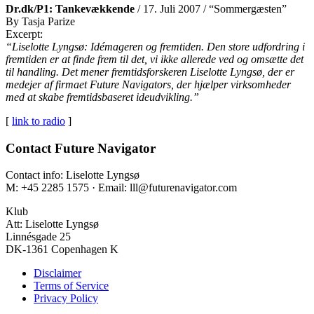
Dr.dk/P1: Tankevækkende
/ 17. Juli 2007 / “Sommergæsten”
By Tasja Parize
Excerpt:
“Liselotte Lyngsø: Idémageren og fremtiden. Den store udfordring i
fremtiden er at finde frem til det, vi ikke allerede ved og omsætte det
til handling. Det mener fremtidsforskeren Liselotte Lyngsø, der er
medejer af firmaet Future Navigators, der hjælper virksomheder
med at skabe fremtidsbaseret ideudvikling.”
[
link to radio
]
Contact Future Navigator
Contact info: Liselotte Lyngsø
M: +45 2285 1575 · Email: lll@futurenavigator.com
Klub
Att: Liselotte Lyngsø
Linnésgade 25
DK-1361 Copenhagen K
Disclaimer
Terms of Service
Privacy Policy