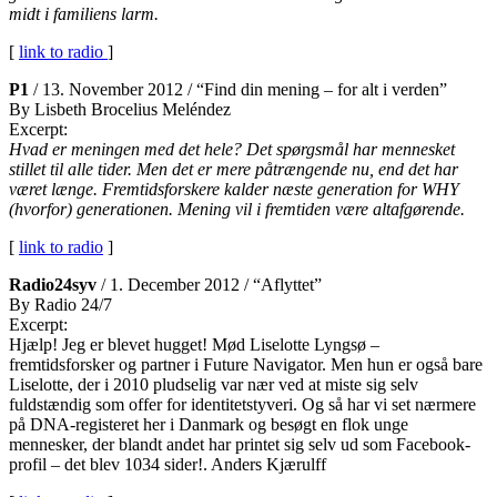
midt i familiens larm.
[
link to radio
]
P1
/ 13. November 2012 / “Find din mening – for alt i verden”
By Lisbeth Brocelius Meléndez
Excerpt:
Hvad er meningen med det hele? Det spørgsmål har mennesket
stillet til alle tider. Men det er mere påtrængende nu, end det har
været længe. Fremtidsforskere kalder næste generation for WHY
(hvorfor) generationen. Mening vil i fremtiden være altafgørende.
[
link to radio
]
Radio24syv
/ 1. December 2012 / “Aflyttet”
By Radio 24/7
Excerpt:
Hjælp! Jeg er blevet hugget! Mød Liselotte Lyngsø –
fremtidsforsker og partner i Future Navigator. Men hun er også bare
Liselotte, der i 2010 pludselig var nær ved at miste sig selv
fuldstændig som offer for identitetstyveri. Og så har vi set nærmere
på DNA-registeret her i Danmark og besøgt en flok unge
mennesker, der blandt andet har printet sig selv ud som Facebook-
profil – det blev 1034 sider!. Anders Kjærulff