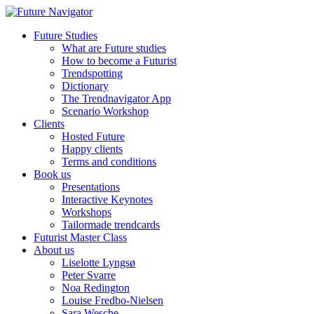
Future Studies
What are Future studies
How to become a Futurist
Trendspotting
Dictionary
The Trendnavigator App
Scenario Workshop
Clients
Hosted Future
Happy clients
Terms and conditions
Book us
Presentations
Interactive Keynotes
Workshops
Tailormade trendcards
Futurist Master Class
About us
Liselotte Lyngsø
Peter Svarre
Noa Redington
Louise Fredbo-Nielsen
Sara Wesche